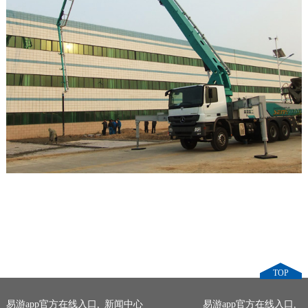
TOP
易游app官方在线入口,
新闻中心
易游app官方在线入口,