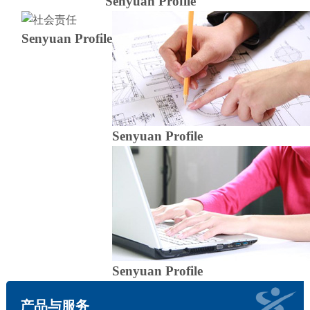
Senyuan Profile
Senyuan Profile
Senyuan Profile
Senyuan Profile
产品与服务